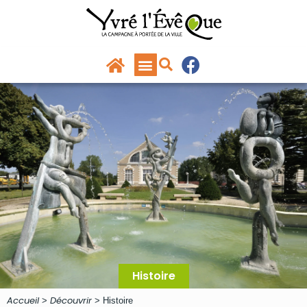
Panneau de gestion des cookies
principal
Histoire
Accueil
Découvrir
>
>
Histoire