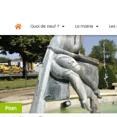
Panneau de gestion des cookies
principal
Quoi de neuf ?
La mairie
Les
Plan