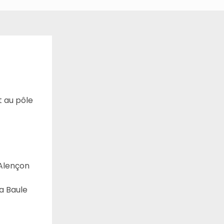
t au pôle
 Alençon
La Baule