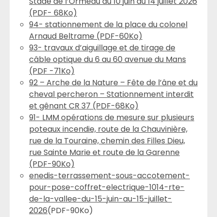
Stade de l’Ormeau du 10 juin au 14 juillet 2026
(PDF- 68Ko)
94- stationnement de la place du colonel
Arnaud Beltrame (PDF-60Ko)
93- travaux d’aiguillage et de tirage de
câble optique du 6 au 60 avenue du Mans
(PDF -71Ko)
92 – Arche de la Nature – Fête de l’âne et du
cheval percheron – Stationnement interdit
et gênant CR 37 (PDF-68Ko)
91- LMM opérations de mesure sur plusieurs
poteaux incendie, route de la Chauvinière,
rue de la Touraine, chemin des Filles Dieu,
rue Sainte Marie et route de la Garenne
(PDF-90Ko)
enedis-terrassement-sous-accotement-
pour-pose-coffret-electrique-1014-rte-
de-la-vallee-du-15-juin-au-15-juillet-
2026
(PDF-90Ko)