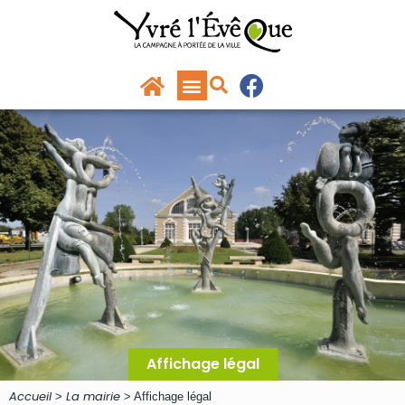
Panneau de gestion des cookies
principal
Affichage légal
Accueil
La mairie
>
>
Affichage légal