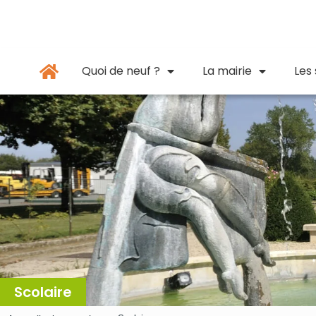
Panneau de gestion des cookies
principal
Quoi de neuf ?
La mairie
Les
Scolaire