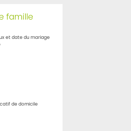
e famille
ux et date du mariage
e
icatif de domicile