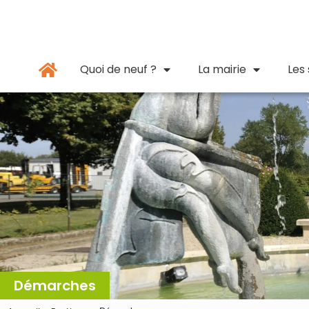
Panneau de gestion des cookies
principal
Quoi de neuf ?
La mairie
Les
Démarches