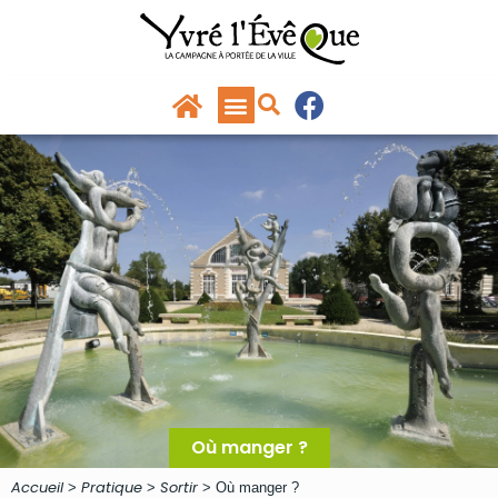
Panneau de gestion des cookies
principal
Où manger ?
Accueil
Pratique
Sortir
>
>
>
Où manger ?