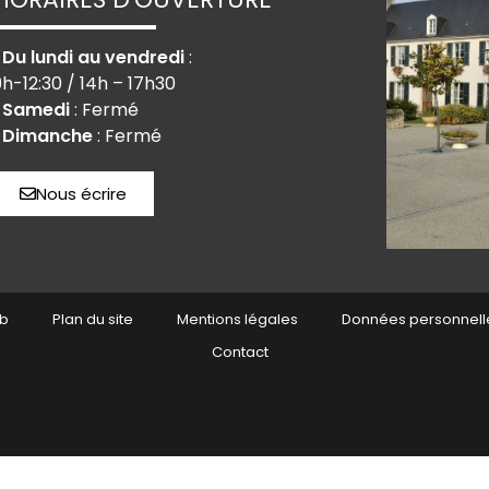
› Du lundi au vendredi
:
9h-12:30 / 14h – 17h30
› Samedi
: Fermé
› Dimanche
: Fermé
Nous écrire
eb
Plan du site
Mentions légales
Données personnell
Contact