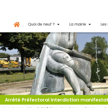
Panneau de gestion des cookies
principal
Quoi de neuf ?
La mairie
Les
Arrêté Préfectoral interdiction manifesta