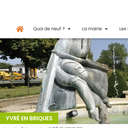
Panneau de gestion des cookies
principal
Quoi de neuf ?
La mairie
Les
YVRÉ EN BRIQUES