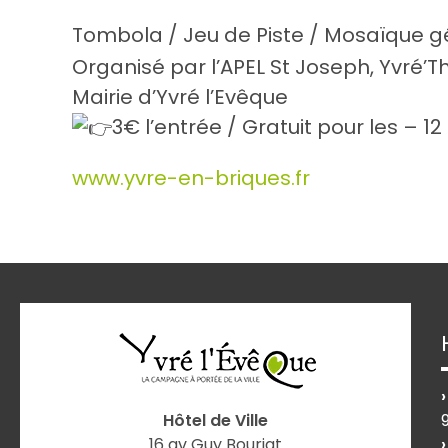
Tombola / Jeu de Piste / Mosaïque g
Organisé par l’APEL St Joseph, Yvré’T
Mairie d’Yvré l’Evêque
3€ l’entrée / Gratuit pour les – 1
www.yvre-en-briques.fr
Hôtel de Ville
16 av Guy Bouriat